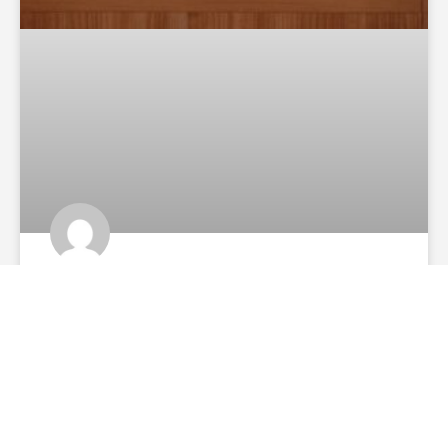
Lúdio diz que respostas da Sinfra sobre o BRT
são insuficientes e avalia novas medidas
Secretário Marcelo de Oliveira compareceu à
audiência de convocação, mas abandonou a agenda
durante questionamentos do deputado O deputado
estadual Lúdio Cabral (PT) avaliou como