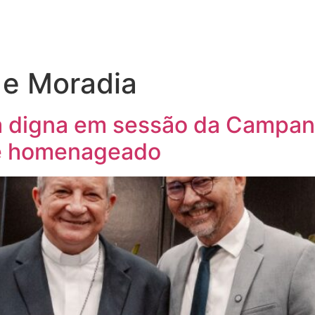
 e Moradia
a digna em sessão da Campanh
 é homenageado