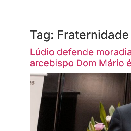
Tag:
Fraternidade
Lúdio defende moradi
arcebispo Dom Mário