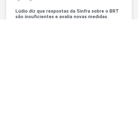
Lúdio diz que respostas da Sinfra sobre o BRT
são insuficientes e avalia novas medidas
Secretário Marcelo de Oliveira compareceu à
audiência de convocação, mas abandonou a agenda
durante questionamentos do deputado O deputado
estadual Lúdio Cabral (PT) avaliou como
LEIA MAIS »
13/07/2026
Nenhum comentário