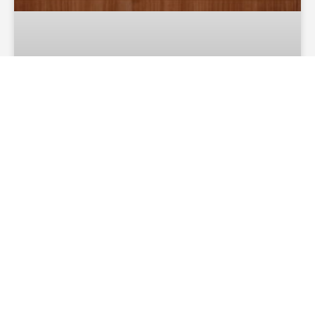
Lúdio diz que respostas da Sinfra sobre o BRT
são insuficientes e avalia novas medidas
Secretário Marcelo de Oliveira compareceu à
audiência de convocação, mas abandonou a agenda
durante questionamentos do deputado O deputado
estadual Lúdio Cabral (PT) avaliou como