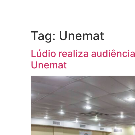
Tag:
Unemat
Lúdio realiza audiênc
Unemat