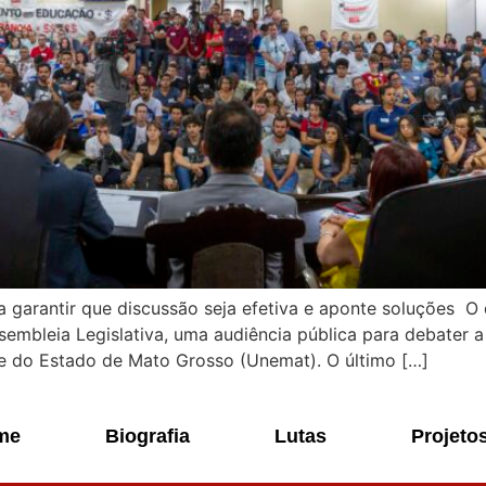
 garantir que discussão seja efetiva e aponte soluções O 
Assembleia Legislativa, uma audiência pública para debater
de do Estado de Mato Grosso (Unemat). O último […]
me
Biografia
Lutas
Projeto