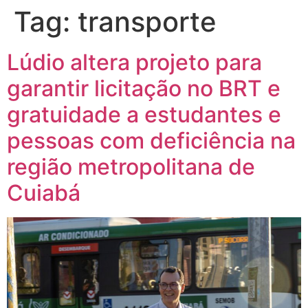
Tag:
transporte
Lúdio altera projeto para
garantir licitação no BRT e
gratuidade a estudantes e
pessoas com deficiência na
região metropolitana de
Cuiabá