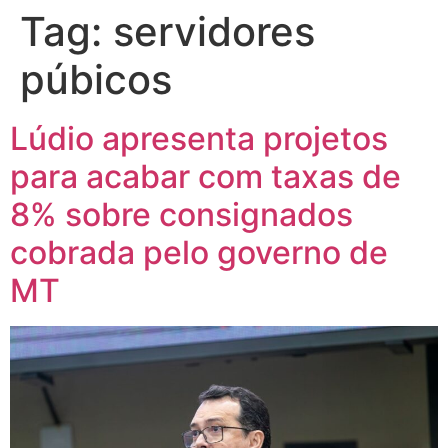
Tag:
servidores
púbicos
Lúdio apresenta projetos
para acabar com taxas de
8% sobre consignados
cobrada pelo governo de
MT