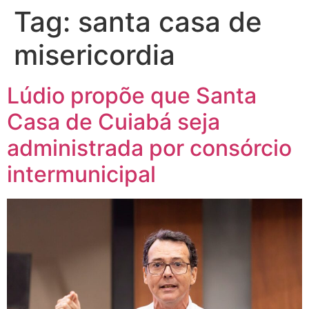
Tag:
santa casa de
misericordia
Lúdio propõe que Santa
Casa de Cuiabá seja
administrada por consórcio
intermunicipal