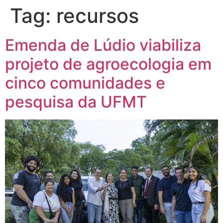
Tag:
recursos
Emenda de Lúdio viabiliza
projeto de agroecologia em
cinco comunidades e
pesquisa da UFMT