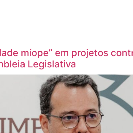
dade míope” em projetos cont
bleia Legislativa