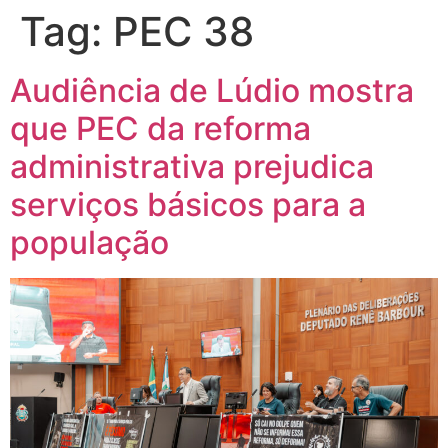
Tag:
PEC 38
Audiência de Lúdio mostra
que PEC da reforma
administrativa prejudica
serviços básicos para a
população