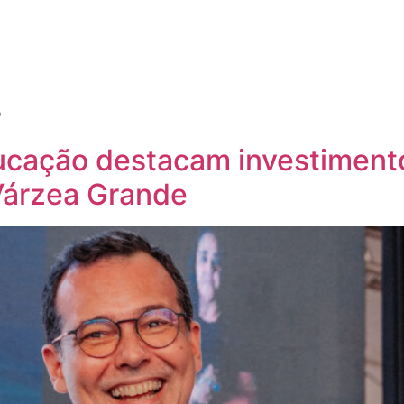
s
ducação destacam investimen
Várzea Grande