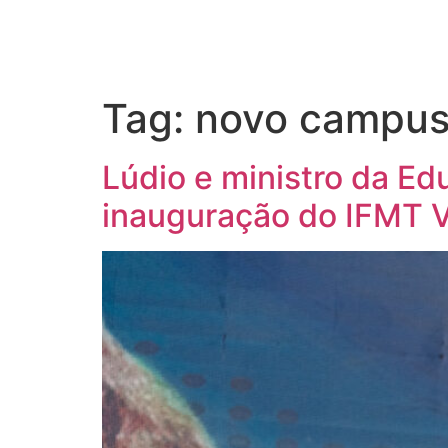
Tag:
novo campu
Lúdio e ministro da E
inauguração do IFMT 