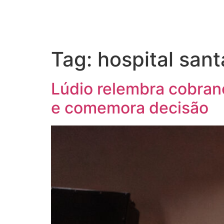
Tag:
hospital san
Lúdio relembra cobran
e comemora decisão