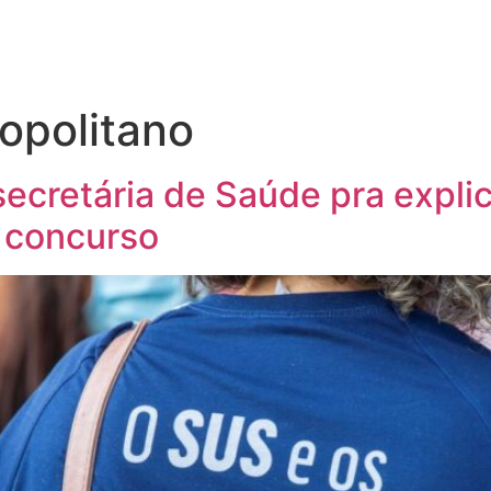
ropolitano
ecretária de Saúde pra explic
 concurso