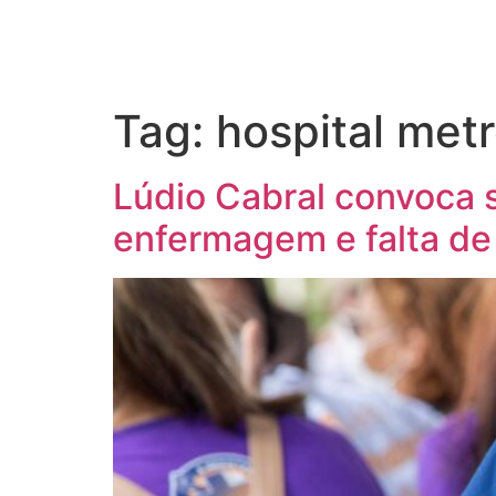
Tag:
hospital met
Lúdio Cabral convoca s
enfermagem e falta de