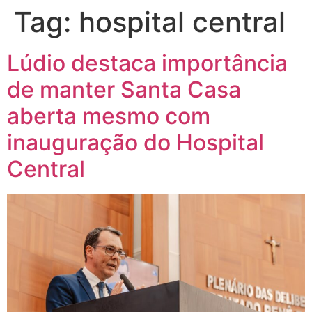
Tag:
hospital central
Lúdio destaca importância
de manter Santa Casa
aberta mesmo com
inauguração do Hospital
Central