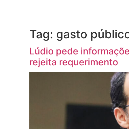
Tag:
gasto públic
Lúdio pede informaçõe
rejeita requerimento