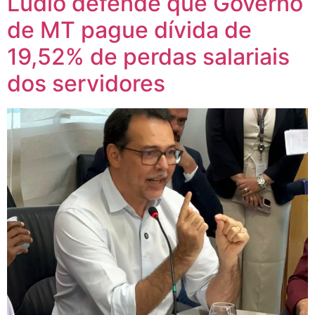
Lúdio defende que Governo
de MT pague dívida de
19,52% de perdas salariais
dos servidores