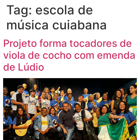
Tag:
escola de
música cuiabana
Projeto forma tocadores de
viola de cocho com emenda
de Lúdio