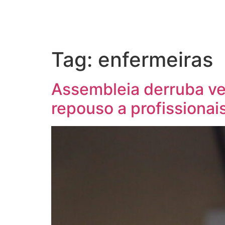
Tag:
enfermeiras
Assembleia derruba ve
repouso a profissiona