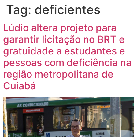
Tag:
deficientes
Lúdio altera projeto para
garantir licitação no BRT e
gratuidade a estudantes e
pessoas com deficiência na
região metropolitana de
Cuiabá