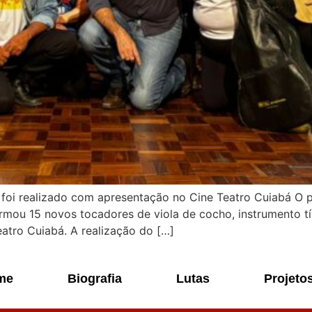
foi realizado com apresentação no Cine Teatro Cuiabá O p
ormou 15 novos tocadores de viola de cocho, instrumento tí
atro Cuiabá. A realização do […]
me
Biografia
Lutas
Projeto