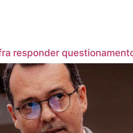
nfra responder questionament