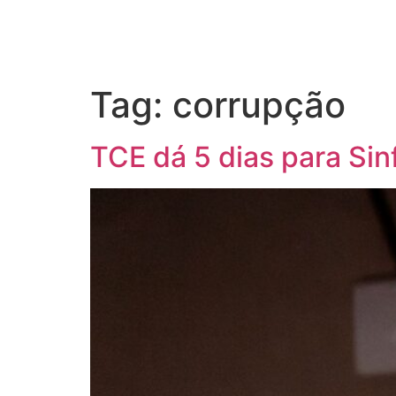
Tag:
corrupção
TCE dá 5 dias para Si