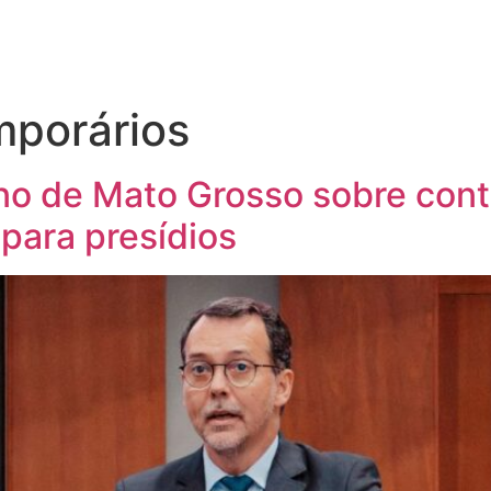
mporários
no de Mato Grosso sobre cont
 para presídios