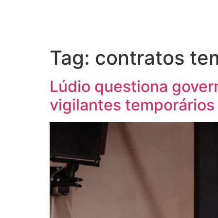
Tag:
contratos te
Lúdio questiona gover
vigilantes temporários