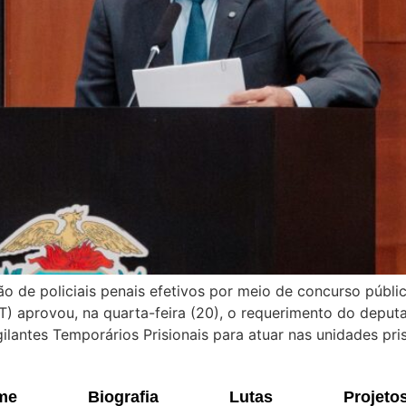
 de policiais penais efetivos por meio de concurso públi
) aprovou, na quarta-feira (20), o requerimento do deputa
lantes Temporários Prisionais para atuar nas unidades pris
me
Biografia
Lutas
Projeto