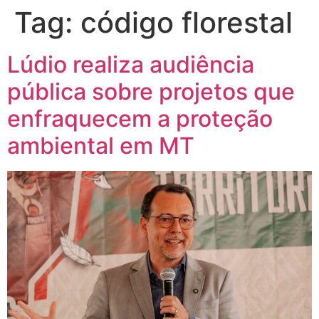
Tag:
código florestal
Lúdio realiza audiência
pública sobre projetos que
enfraquecem a proteção
ambiental em MT