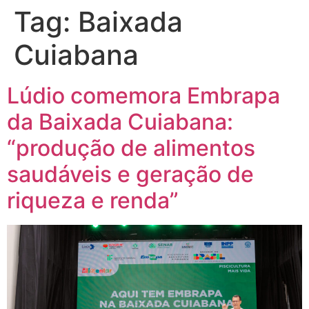
Tag:
Baixada
Cuiabana
Lúdio comemora Embrapa
da Baixada Cuiabana:
“produção de alimentos
saudáveis e geração de
riqueza e renda”