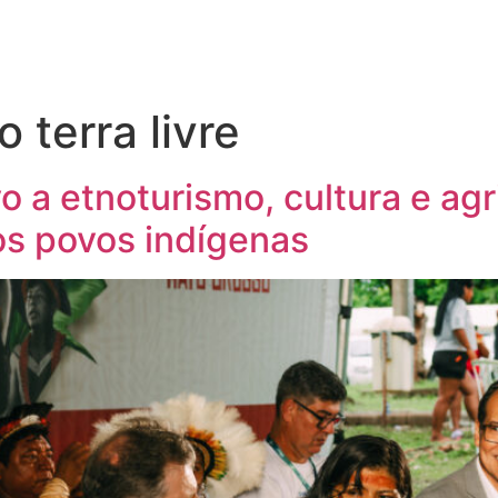
terra livre
 a etnoturismo, cultura e agri
os povos indígenas