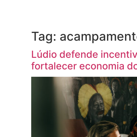
Tag:
acampamento 
Lúdio defende incentivo
fortalecer economia d