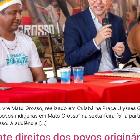
vre Mato Grosso, realizado em Cuiabá na Praça Ulysses Gu
s povos indígenas em Mato Grosso” na sexta-feira (5) a pa
so. A audiência […]
te direitos dos povos origin